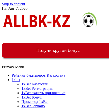
Skip to content
Пт. Авг 7, 2026
Получи крутой бонус
Primary Menu
Рейтинг букмекеров Казахстана
1xbet
1xBet Казахстан
1xBet Регистрация
1xBet скачать приложение
1xBet Бонус
Промокод 1xBet
1xBet Зеркало