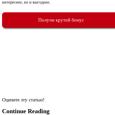
интереснее, но и выгоднее.
Получи крутой бонус
Оцените эту статью!
Continue Reading