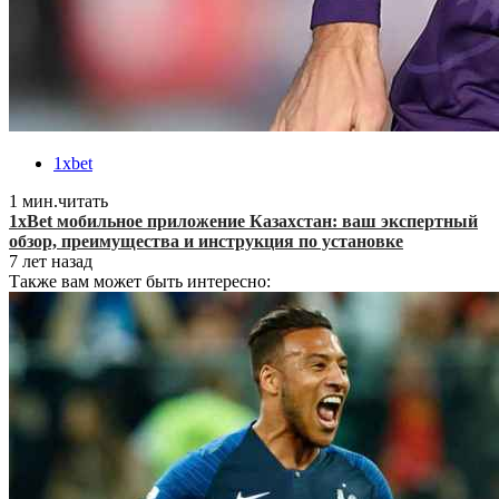
1xbet
1 мин.читать
1xBet мобильное приложение Казахстан: ваш экспертный
обзор, преимущества и инструкция по установке
7 лет назад
Также вам может быть интересно: