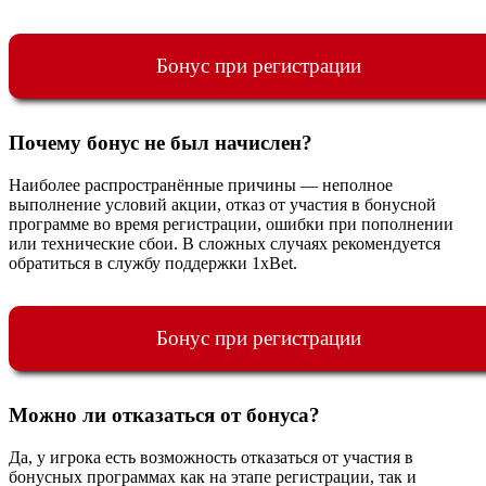
Бонус при регистрации
Почему бонус не был начислен?
Наиболее распространённые причины — неполное
выполнение условий акции, отказ от участия в бонусной
программе во время регистрации, ошибки при пополнении
или технические сбои. В сложных случаях рекомендуется
обратиться в службу поддержки 1xBet.
Бонус при регистрации
Можно ли отказаться от бонуса?
Да, у игрока есть возможность отказаться от участия в
бонусных программах как на этапе регистрации, так и