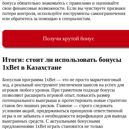
бонуса обязательно знакомьтесь с правилами и оценивайте
свои финансовые возможности. Если вы чувствуете признаки
потери контроля, используйте инструменты самоограничения
или обратитесь за помощью к специалистам.
Получи крутой бонус
Итоги: стоит ли использовать бонусы
1xBet в Казахстане
Бонусная программа 1xBet — это не просто маркетинговый
ход, а реальный инструмент увеличения шансов на успех для
игроков любого уровня. При грамотном подходе бонусы
позволяют расширить игровой опыт, повысить размер
потенциального выигрыша и протестировать новые стратегии
ставок без лишних рисков. Главное — строго следовать
условиям акций, придерживаться принципов ответственной
игры и не забывать о необходимости верификации для вывода
выигранных средств. С актуальными бонусными
предложениями 1xBet играть становится не только