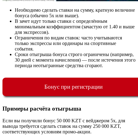
Необходимо сделать ставки на сумму, кратную величине
бонуса (обычно 5х или выше).
В зачет идут только ставки с определённым
минимальным коэффициентом (зачастую от 1.40 и выше
для экспрессов).
Ограничения по видам ставок: часто учитываются
только экспрессы или ординары на спортивные
события.
Сроки отыгрыша бонуса строго ограничены (например,
30 дней с момента начисления) — после истечения этого
периода неотыгранные средства сгорают.
Бонус при регистрации
Примеры расчёта отыгрыша
Если вы получили бонус 50 000 KZT с вейджером 5х, для
вывода требуется сделать ставок на сумму 250 000 KZT,
соответствующих условиям промо-акции.