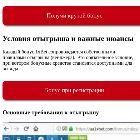
Получи крутой бонус
Условия отыгрыша и важные нюансы
Каждый бонус 1xBet сопровождается собственными
правилами отыгрыша (вейджера). Это обязательное условие,
при котором бонусные средства становятся доступными для
вывода.
Бонус при регистрации
Основные требования к отыгрышу