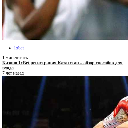
1xbet
1 мин.читать
Казино 1xBet регистрация Казахстан – обзор способов для
входа
7 лет назад