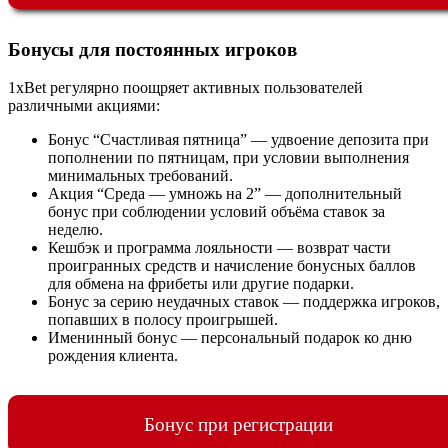
Бонусы для постоянных игроков
1xBet регулярно поощряет активных пользователей
различными акциями:
Бонус “Счастливая пятница”
— удвоение депозита при
пополнении по пятницам, при условии выполнения
минимальных требований.
Акция “Среда — умножь на 2”
— дополнительный
бонус при соблюдении условий объёма ставок за
неделю.
Кешбэк и программа лояльности
— возврат части
проигранных средств и начисление бонусных баллов
для обмена на фрибеты или другие подарки.
Бонус за серию неудачных ставок
— поддержка игроков,
попавших в полосу проигрышей.
Именинный бонус
— персональный подарок ко дню
рождения клиента.
Бонус при регистрации