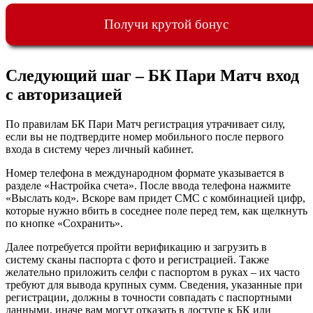
Получи крутой бонус
Следующий шаг – БК Пари Матч вход
с авторизацией
По правилам БК Пари Матч регистрация утрачивает силу,
если вы не подтвердите номер мобильного после первого
входа в систему через личный кабинет.
Номер телефона в международном формате указывается в
разделе «Настройка счета». После ввода телефона нажмите
«Выслать код». Вскоре вам придет СМС с комбинацией цифр,
которые нужно вбить в соседнее поле перед тем, как щелкнуть
по кнопке «Сохранить».
Далее потребуется пройти верификацию и загрузить в
систему сканы паспорта с фото и регистрацией. Также
желательно приложить селфи с паспортом в руках – их часто
требуют для вывода крупных сумм. Сведения, указанные при
регистрации, должны в точности совпадать с паспортными
данными, иначе вам могут отказать в доступе к БК или