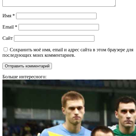
Имя
*
Email
*
Сайт
Сохранить моё имя, email и адрес сайта в этом браузере для
последующих моих комментариев.
Больше интересного: