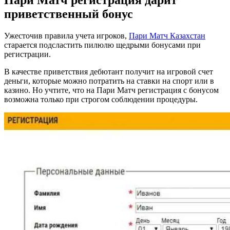
приветственный бонус
Ужесточив правила учета игроков,
Пари Матч Казахстан
старается подсластить пилюлю щедрыми бонусами при
регистрации.
В качестве приветствия дебютант получит на игровой счет
деньги, которые можно потратить на ставки на спорт или в
казино. Но учтите, что на Пари Матч регистрация с бонусом
возможна только при строгом соблюдении процедуры.