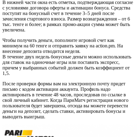
В нижней части окна есть отметка, подтверждающая согласие
с условиями договора оферты и активации бонуса. Средства
поступят на бонусный счет в течение 3–5 дней после
зачисления стартового взноса. Размер вознаграждения – от 6
тыс. тенге и более; в рамках промо-акции сумма может быть
увеличена.
Чтобы получить деньги, пополните игровой счет как
минимум на 60 тенге и отправить заявку на action.pm. На
внесение депозита отводится неделя.
В течение двух недель бонусные деньги можно использовать
для ставок на одиночные игры или поставить экспресс,
причем у выбранных событий должен быть коэффициент от
1,5.
После проверки формы вам на электронную почту придет
письмо с кодом активации аккаунта. Профиль надо
активировать в течение 48 часов, проследовав по ссылке в
свой личный кабинет. Когда ПариМатч регистрация нового
пользователя будет завершена, отсюда вы можете перевести
деньги на депозит, сделать ставки, активировать бонусы и
выводить выигрыш.