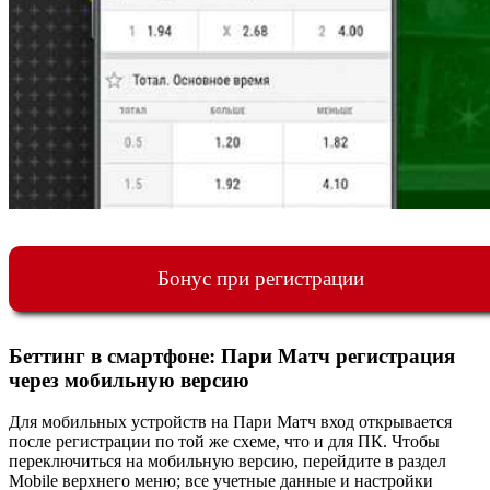
Бонус при регистрации
Беттинг в смартфоне: Пари Матч регистрация
через мобильную версию
Для мобильных устройств на Пари Матч вход открывается
после регистрации по той же схеме, что и для ПК. Чтобы
переключиться на мобильную версию, перейдите в раздел
Mobile верхнего меню; все учетные данные и настройки