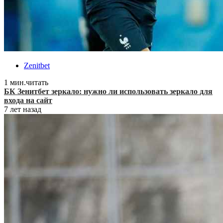
Zenitbet
1 мин.читать
БК Зенитбет зеркало: нужно ли использовать зеркало для
входа на сайт
7 лет назад