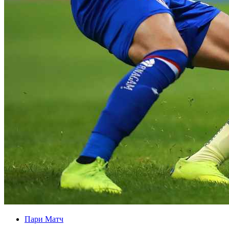
Пари Матч