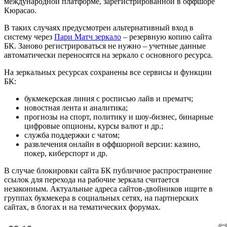
международной платформе, зарегистрированной в оффшоре
Кюрасао.
В таких случаях предусмотрен альтернативный вход в
систему через
Пари Матч зеркало
– резервную копию сайта
БК. Заново регистрироваться не нужно – учетные данные
автоматически переносятся на зеркало с основного ресурса.
На зеркальных ресурсах сохранены все сервисы и функции
БК:
букмекерская линия с росписью лайв и прематч;
новостная лента и аналитика;
прогнозы на спорт, политику и шоу-бизнес, бинарные
цифровые опционы, курсы валют и др.;
служба поддержки с чатом;
развлечения онлайн в оффшорной версии: казино,
покер, киберспорт и др.
В случае блокировки сайта БК публичное распространение
ссылок для перехода на рабочие зеркала считается
незаконным. Актуальные адреса сайтов-двойников ищите в
группах букмекера в социальных сетях, на партнерских
сайтах, в блогах и на тематических форумах.