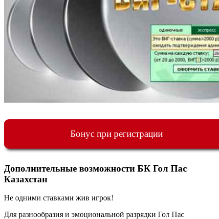
Бонус при регистрации
Дополнительные возможности БК Гол Пас
Казахстан
Не одними ставками жив игрок!
Для разнообразия и эмоциональной разрядки Гол Пас