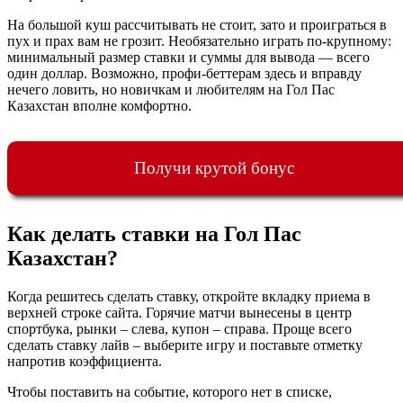
На большой куш рассчитывать не стоит, зато и проиграться в
пух и прах вам не грозит. Необязательно играть по-крупному:
минимальный размер ставки и суммы для вывода — всего
один доллар. Возможно, профи-беттерам здесь и вправду
нечего ловить, но новичкам и любителям на Гол Пас
Казахстан вполне комфортно.
Получи крутой бонус
Как делать ставки на Гол Пас
Казахстан?
Когда решитесь сделать ставку, откройте вкладку приема в
верхней строке сайта. Горячие матчи вынесены в центр
спортбука, рынки – слева, купон – справа. Проще всего
сделать ставку лайв – выберите игру и поставьте отметку
напротив коэффициента.
Чтобы поставить на событие, которого нет в списке,