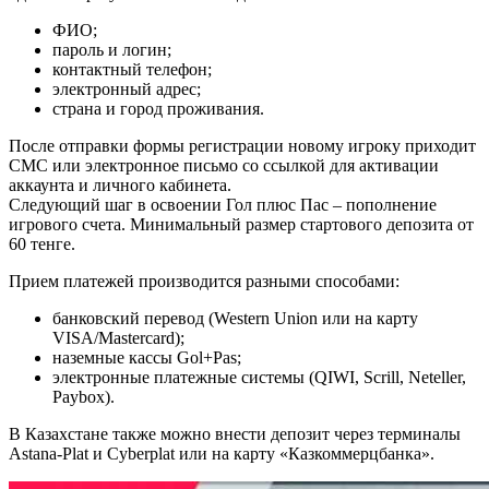
ФИО;
пароль и логин;
контактный телефон;
электронный адрес;
страна и город проживания.
После отправки формы регистрации новому игроку приходит
СМС или электронное письмо со ссылкой для активации
аккаунта и личного кабинета.
Следующий шаг в освоении Гол плюс Пас – пополнение
игрового счета. Минимальный размер стартового депозита от
60 тенге.
Прием платежей производится разными способами:
банковский перевод (Western Union или на карту
VISA/Mastercard);
наземные кассы Gol+Pas;
электронные платежные системы (QIWI, Scrill, Neteller,
Paybox).
В Казахстане также можно внести депозит через терминалы
Astana-Plat и Cyberplat или на карту «Казкоммерцбанка».