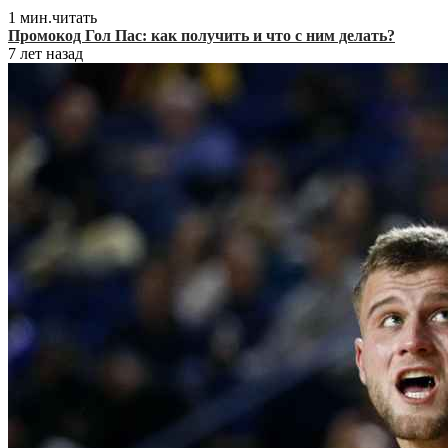
1 мин.читать
Промокод Гол Пас: как получить и что с ним делать?
7 лет назад