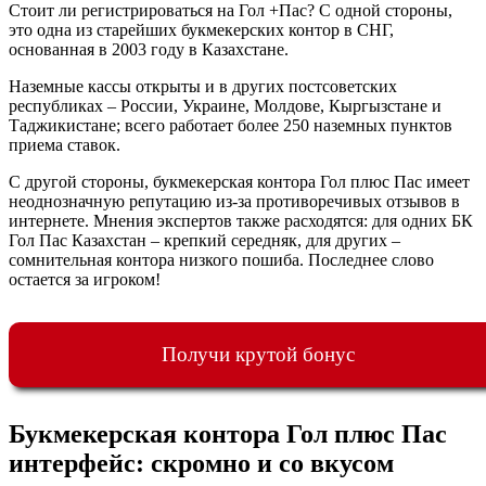
Стоит ли регистрироваться на Гол +Пас? С одной стороны,
это одна из старейших букмекерских контор в СНГ,
основанная в 2003 году в Казахстане.
Наземные кассы открыты и в других постсоветских
республиках – России, Украине, Молдове, Кыргызстане и
Таджикистане; всего работает более 250 наземных пунктов
приема ставок.
С другой стороны, букмекерская контора Гол плюс Пас имеет
неоднозначную репутацию из-за противоречивых отзывов в
интернете. Мнения экспертов также расходятся: для одних БК
Гол Пас Казахстан – крепкий середняк, для других –
сомнительная контора низкого пошиба. Последнее слово
остается за игроком!
Получи крутой бонус
Букмекерская контора Гол плюс Пас
интерфейс: скромно и со вкусом