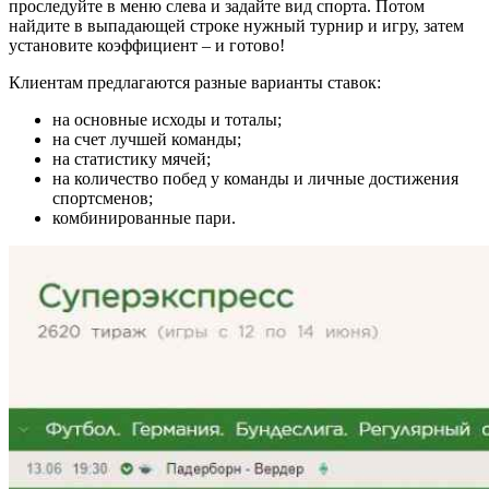
проследуйте в меню слева и задайте вид спорта. Потом
найдите в выпадающей строке нужный турнир и игру, затем
установите коэффициент – и готово!
Клиентам предлагаются разные варианты ставок:
на основные исходы и тоталы;
на счет лучшей команды;
на статистику мячей;
на количество побед у команды и личные достижения
спортсменов;
комбинированные пари.