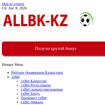
Skip to content
Сб. Авг 8, 2026
Получи крутой бонус
Primary Menu
Рейтинг букмекеров Казахстана
1xbet
1xBet Казахстан
1xBet Регистрация
1xBet скачать приложение
1xBet Бонус
Промокод 1xBet
1xBet Зеркало