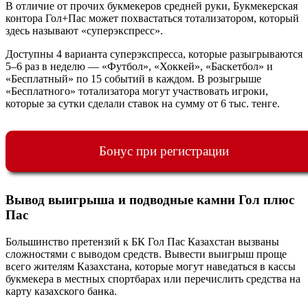
В отличие от прочих букмекеров средней руки, Букмекерская
контора Гол+Пас может похвастаться тотализатором, который
здесь называют «суперэкспресс».
Доступны 4 варианта суперэкспресса, которые разыгрываются
5–6 раз в неделю — «Футбол», «Хоккей», «Баскетбол» и
«Бесплатный» по 15 событий в каждом. В розыгрыше
«Бесплатного» тотализатора могут участвовать игроки,
которые за сутки сделали ставок на сумму от 6 тыс. тенге.
Бонус при регистрации
Вывод выигрыша и подводные камни Гол плюс
Пас
Большинство претензий к БК Гол Пас Казахстан вызваны
сложностями с выводом средств. Вывести выигрыш проще
всего жителям Казахстана, которые могут наведаться в кассы
букмекера в местных спортбарах или перечислить средства на
карту казахского банка.