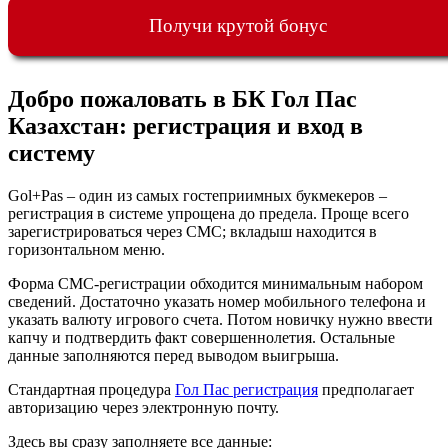
Получи крутой бонус
Добро пожаловать в БК Гол Пас
Казахстан: регистрация и вход в
систему
Gol+Pas – один из самых гостеприимных букмекеров –
регистрация в системе упрощена до предела. Проще всего
зарегистрироваться через СМС; вкладыш находится в
горизонтальном меню.
Форма СМС-регистрации обходится минимальным набором
сведений. Достаточно указать номер мобильного телефона и
указать валюту игрового счета. Потом новичку нужно ввести
капчу и подтвердить факт совершеннолетия. Остальные
данные заполняются перед выводом выигрыша.
Стандартная процедура
Гол Пас регистрация
предполагает
авторизацию через электронную почту.
Здесь вы сразу заполняете все данные: