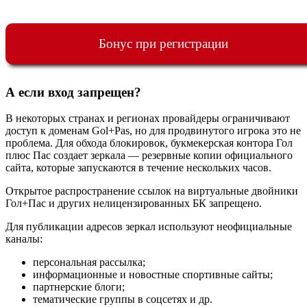
Бонус при регистрации
А если вход запрещен?
В некоторых странах и регионах провайдеры ограничивают
доступ к доменам Gol+Pas, но для продвинутого игрока это не
проблема. Для обхода блокировок, букмекерская контора Гол
плюс Пас создает зеркала — резервные копии официального
сайта, которые запускаются в течение нескольких часов.
Открытое распространение ссылок на виртуальные двойники
Гол+Пас и других нелицензированных БК запрещено.
Для публикации адресов зеркал используют неофициальные
каналы:
персональная рассылка;
информационные и новостные спортивные сайты;
партнерские блоги;
тематические группы в соцсетях и др.