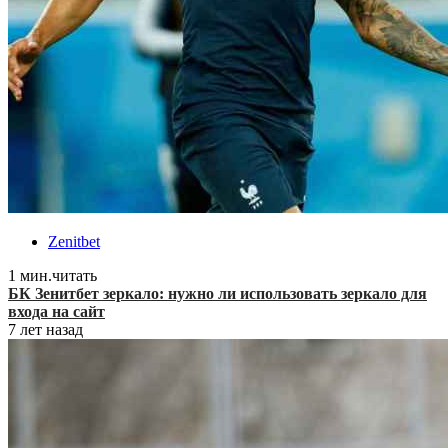
Zenitbet
1 мин.читать
БК Зенитбет зеркало: нужно ли использовать зеркало для
входа на сайт
7 лет назад