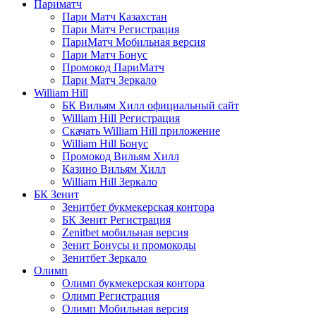
Париматч
Пари Матч Казахстан
Пари Матч Регистрация
ПариМатч Мобильная версия
Пари Матч Бонус
Промокод ПариМатч
Пари Матч Зеркало
William Hill
БК Вильям Хилл официальный сайт
William Hill Регистрация
Скачать William Hill приложение
William Hill Бонус
Промокод Вильям Хилл
Казино Вильям Хилл
William Hill Зеркало
БК Зенит
Зенитбет букмекерская контора
БК Зенит Регистрация
Zenitbet мобильная версия
Зенит Бонусы и промокоды
Зенитбет Зеркало
Олимп
Олимп букмекерская контора
Олимп Регистрация
Олимп Мобильная версия