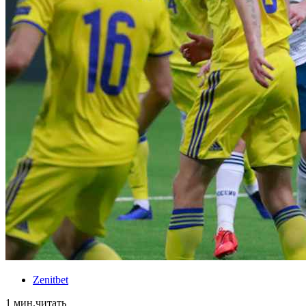
Zenitbet
1 мин.читать