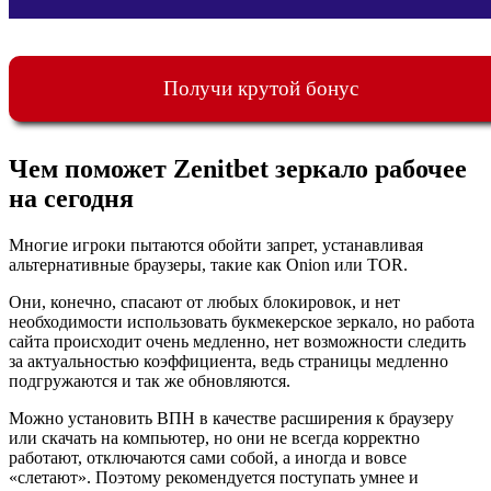
Получи крутой бонус
Чем поможет Zenitbet зеркало рабочее
на сегодня
Многие игроки пытаются обойти запрет, устанавливая
альтернативные браузеры, такие как Onion или TOR.
Они, конечно, спасают от любых блокировок, и нет
необходимости использовать букмекерское зеркало, но работа
сайта происходит очень медленно, нет возможности следить
за актуальностью коэффициента, ведь страницы медленно
подгружаются и так же обновляются.
Можно установить ВПН в качестве расширения к браузеру
или скачать на компьютер, но они не всегда корректно
работают, отключаются сами собой, а иногда и вовсе
«слетают». Поэтому рекомендуется поступать умнее и