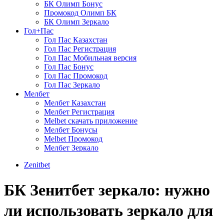
БК Олимп Бонус
Промокод Олимп БК
БК Олимп Зеркало
Гол+Пас
Гол Пас Казахстан
Гол Пас Регистрация
Гол Пас Мобильная версия
Гол Пас Бонус
Гол Пас Промокод
Гол Пас Зеркало
Мелбет
Мелбет Казахстан
Мелбет Регистрация
Melbet скачать приложение
Мелбет Бонусы
Melbet Промокод
Мелбет Зеркало
Zenitbet
БК Зенитбет зеркало: нужно
ли использовать зеркало для