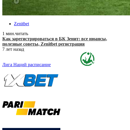
Zenitbet
1 мин.читать
Как зарегистрироваться в БК Зенит: все нюансы,
полезные советы, Zenitbet регистрация
7 лет назад
Лига Наций расписание