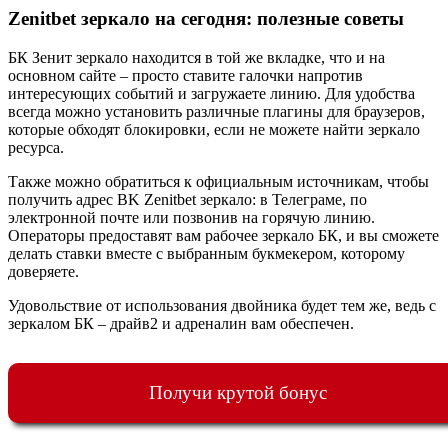
Zenitbet зеркало на сегодня: полезные советы
БК Зенит зеркало находится в той же вкладке, что и на
основном сайте – просто ставите галочки напротив
интересующих событий и загружаете линию. Для удобства
всегда можно установить различные плагины для браузеров,
которые обходят блокировки, если не можете найти зеркало
ресурса.
Также можно обратиться к официальным источникам, чтобы
получить адрес BK Zenitbet зеркало: в Телеграме, по
электронной почте или позвонив на горячую линию.
Операторы предоставят вам рабочее зеркало БК, и вы сможете
делать ставки вместе с выбранным букмекером, которому
доверяете.
Удовольствие от использования двойника будет тем же, ведь с
зеркалом БК – драйв2 и адреналин вам обеспечен.
Получи крутой бонус