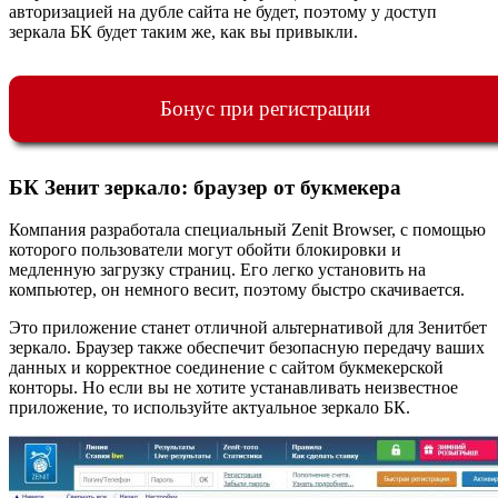
авторизацией на дубле сайта не будет, поэтому у доступ
зеркала БК будет таким же, как вы привыкли.
Бонус при регистрации
БК Зенит зеркало: браузер от букмекера
Компания разработала специальный Zenit Browser, с помощью
которого пользователи могут обойти блокировки и
медленную загрузку страниц. Его легко установить на
компьютер, он немного весит, поэтому быстро скачивается.
Это приложение станет отличной альтернативой для Зенитбет
зеркало. Браузер также обеспечит безопасную передачу ваших
данных и корректное соединение с сайтом букмекерской
конторы. Но если вы не хотите устанавливать неизвестное
приложение, то используйте актуальное зеркало БК.