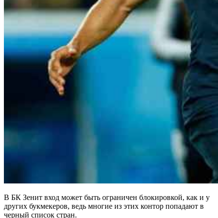
В БК Зенит вход может быть ограничен блокировкой, как и у
других букмекеров, ведь многие из этих контор попадают в
черный список стран.