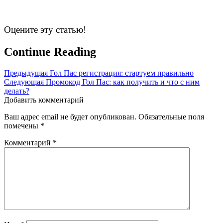
Оцените эту статью!
Continue Reading
Предыдущая
Гол Пас регистрация: стартуем правильно
Следующая
Промокод Гол Пас: как получить и что с ним
делать?
Добавить комментарий
Ваш адрес email не будет опубликован.
Обязательные поля
помечены
*
Комментарий
*