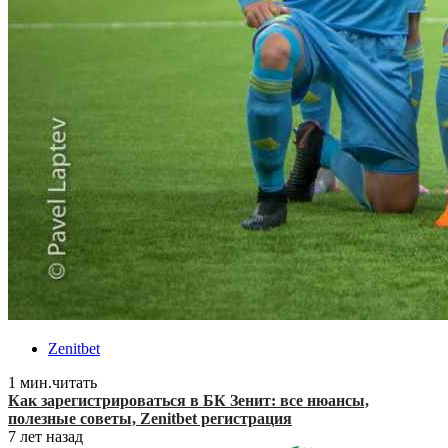
Zenitbet
1 мин.читать
Как зарегистрироваться в БК Зенит: все нюансы,
полезные советы, Zenitbet регистрация
7 лет назад