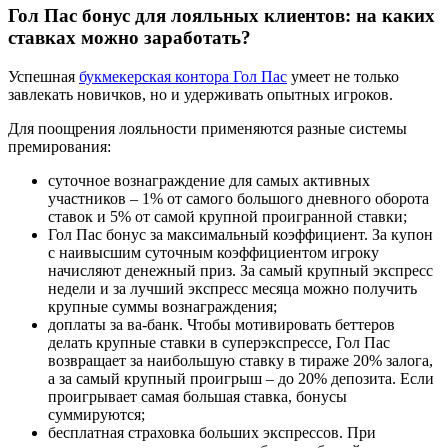
Гол Пас бонус для лояльных клиентов: на каких
ставках можно заработать?
Успешная
букмекерская контора Гол Пас
умеет не только
завлекать новичков, но и удерживать опытных игроков.
Для поощрения лояльности применяются разные системы
премирования:
суточное вознаграждение для самых активных
участников – 1% от самого большого дневного оборота
ставок и 5% от самой крупной проигранной ставки;
Гол Пас бонус за максимальный коэффициент. За купон
с наивысшим суточным коэффициентом игроку
начисляют денежный приз. За самый крупный экспресс
недели и за лучший экспресс месяца можно получить
крупные суммы вознаграждения;
доплаты за ва-банк. Чтобы мотивировать беттеров
делать крупные ставки в суперэкспрессе, Гол Пас
возвращает за наибольшую ставку в тираже 20% залога,
а за самый крупный проигрыш – до 20% депозита. Если
проигрывает самая большая ставка, бонусы
суммируются;
бесплатная страховка больших экспрессов. При