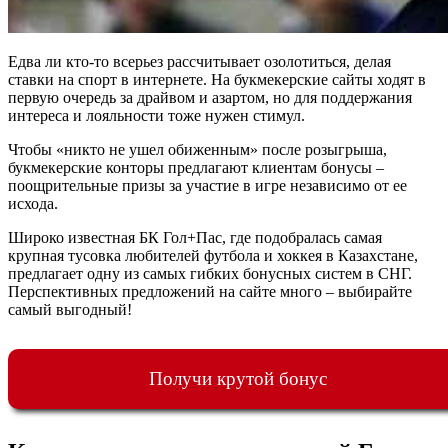
Едва ли кто-то всерьез рассчитывает озолотиться, делая
ставки на спорт в интернете. На букмекерские сайты ходят в
первую очередь за драйвом и азартом, но для поддержания
интереса и лояльности тоже нужен стимул.
Чтобы «никто не ушел обиженным» после розыгрыша,
букмекерские конторы предлагают клиентам бонусы –
поощрительные призы за участие в игре независимо от ее
исхода.
Широко известная БК Гол+Пас, где подобралась самая
крупная тусовка любителей футбола и хоккея в Казахстане,
предлагает одну из самых гибких бонусных систем в СНГ.
Перспективных предложений на сайте много – выбирайте
самый выгодный!
Получи крутой бонус