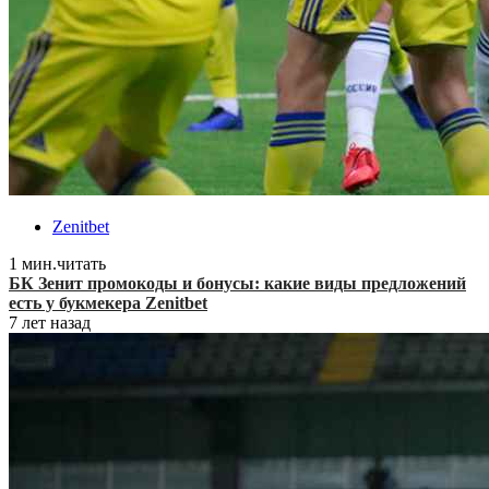
Zenitbet
1 мин.читать
БК Зенит промокоды и бонусы: какие виды предложений
есть у букмекера Zenitbet
7 лет назад