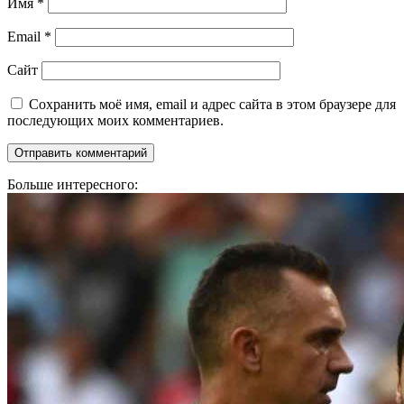
Имя
*
Email
*
Сайт
Сохранить моё имя, email и адрес сайта в этом браузере для
последующих моих комментариев.
Больше интересного: