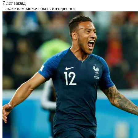
7 лет назад
Также вам может быть интересно: