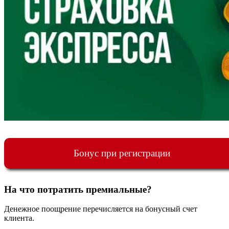
Бонус при регистрации
На что потратить премиальные?
Денежное поощрение перечисляется на бонусный счет
клиента.