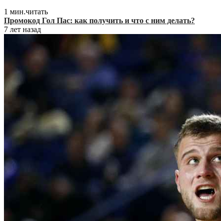
1 мин.читать
Промокод Гол Пас: как получить и что с ним делать?
7 лет назад