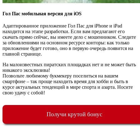
Гол Пас мобильная версия для iOS
Адаптированное приложение Гол Пас для iPhone и iPad
находится на этапе разработки. Если вам предлагают его
скачать прямо сейчас, вы имеете дело с мошенником. Следите
за обновлениями на основном ресурсе конторы: как только
приложение будет готово, оно в первую очередь появится на
главной странице.
На малоизвестных пиратских площадках нет и не может быть
никакого эксклюзива!
Позвольте любимому букмекеру поселиться на вашем
смартфоне – так проще находить время для хобби и быть в
курсе актуальных тенденций в мире спорта и азарта. Носите
свою удачу с собой!
Получи крутой бонус