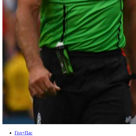
Гол+Пас