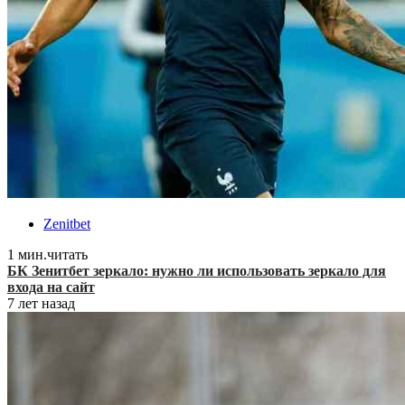
Zenitbet
1 мин.читать
БК Зенитбет зеркало: нужно ли использовать зеркало для
входа на сайт
7 лет назад