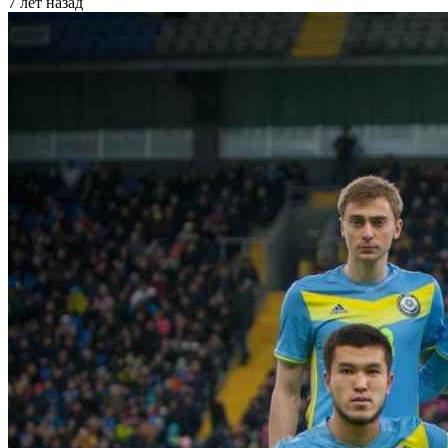
7 лет назад