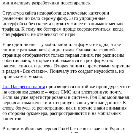
минимализму разработчики перестарались.
Структура сайта недоработана; ключевые категории
разнесены по бело-серому фону. Зато упрощенные
интерфейсы без скелета грузятся живее и занимают меньше
трафика. К тому же беттерам проще сосредоточиться, когда
спецэффекты не отвлекают от игры.
Еще один нюанс – у мобильной платформы не одна, а две
линии с разными коэффициентами. Однако на главной
странице отображается только первая линия, где расписаны
события лайв, которые отображаются в трех форматах –
панель, список и дерево. Вторая линия с прематчами упрятана
в раздел «Все ставки». Поначалу это создает неудобства, но
привыкнуть можно.
Гол Пас регистрация
производится по той же процедуре, что и
на основном домене – через СМС или электронную почту.
Если вы уже зарегистрированы в системе, Гол Пас мобильная
версия автоматически интегрирует ваши учетные данные. К
слову, бонусы за регистрацию, как и прочие знаки внимания
со стороны букмекера, распространяются и на мобильных
клиентов.
В целом мобильная версия Гол+Пас не вызывает ни бурных