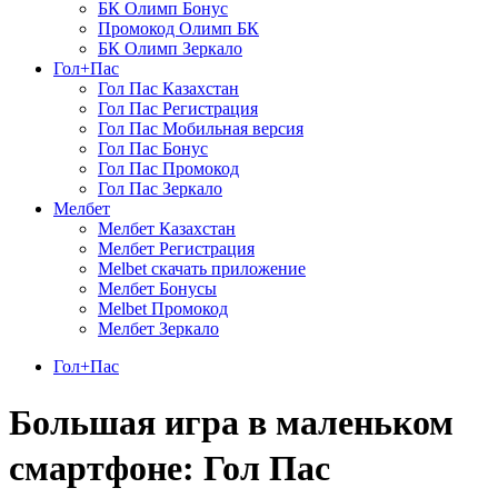
БК Олимп Бонус
Промокод Олимп БК
БК Олимп Зеркало
Гол+Пас
Гол Пас Казахстан
Гол Пас Регистрация
Гол Пас Мобильная версия
Гол Пас Бонус
Гол Пас Промокод
Гол Пас Зеркало
Мелбет
Мелбет Казахстан
Мелбет Регистрация
Melbet скачать приложение
Мелбет Бонусы
Melbet Промокод
Мелбет Зеркало
Гол+Пас
Большая игра в маленьком
смартфоне: Гол Пас