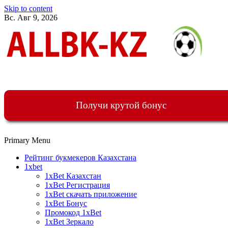
Skip to content
Вс. Авг 9, 2026
Получи крутой бонус
Primary Menu
Рейтинг букмекеров Казахстана
1xbet
1xBet Казахстан
1xBet Регистрация
1xBet скачать приложение
1xBet Бонус
Промокод 1xBet
1xBet Зеркало