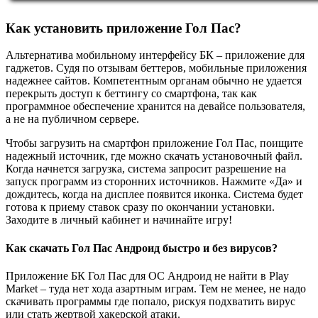
Как установить приложение Гол Пас?
Альтернатива мобильному интерфейсу БК – приложение для
гаджетов. Судя по отзывам беттеров, мобильные приложения
надежнее сайтов. Компетентным органам обычно не удается
перекрыть доступ к беттингу со смартфона, так как
программное обеспечение хранится на девайсе пользователя,
а не на публичном сервере.
Чтобы загрузить на смартфон приложение Гол Пас, поищите
надежный источник, где можно скачать установочный файл.
Когда начнется загрузка, система запросит разрешение на
запуск программ из сторонних источников. Нажмите «Да» и
дождитесь, когда на дисплее появится иконка. Система будет
готова к приему ставок сразу по окончании установки.
Заходите в личный кабинет и начинайте игру!
Как скачать Гол Пас Андроид быстро и без вирусов?
Приложение БК Гол Пас для ОС Андроид не найти в Play
Market – туда нет хода азартным играм. Тем не менее, не надо
скачивать программы где попало, рискуя подхватить вирус
или стать жертвой хакерской атаки.