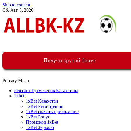
Skip to content
Сб. Авг 8, 2026
Получи крутой бонус
Primary Menu
Рейтинг букмекеров Казахстана
1xbet
1xBet Казахстан
1xBet Регистрация
1xBet скачать приложение
1xBet Бонус
Промокод 1xBet
1xBet Зеркало