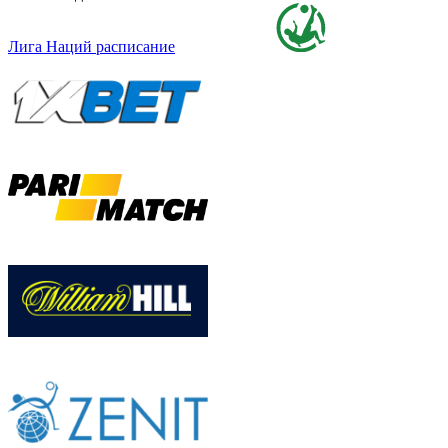
Лига Наций расписание