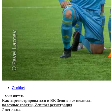
Zenitbet
1 мин.читать
Как зарегистрироваться в БК Зенит: все нюансы,
полезные советы, Zenitbet регистрация
7 лет назад