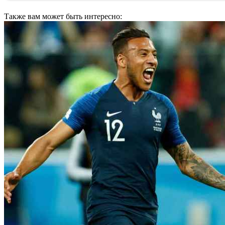
Также вам может быть интересно: