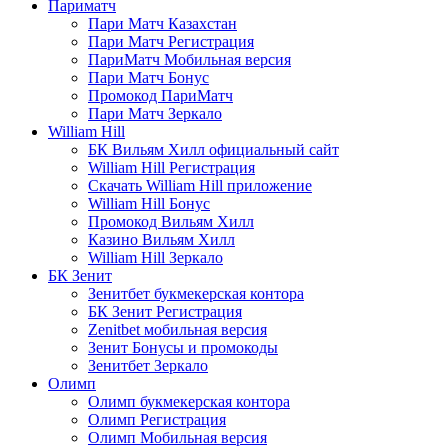
Париматч
Пари Матч Казахстан
Пари Матч Регистрация
ПариМатч Мобильная версия
Пари Матч Бонус
Промокод ПариМатч
Пари Матч Зеркало
William Hill
БК Вильям Хилл официальный сайт
William Hill Регистрация
Скачать William Hill приложение
William Hill Бонус
Промокод Вильям Хилл
Казино Вильям Хилл
William Hill Зеркало
БК Зенит
Зенитбет букмекерская контора
БК Зенит Регистрация
Zenitbet мобильная версия
Зенит Бонусы и промокоды
Зенитбет Зеркало
Олимп
Олимп букмекерская контора
Олимп Регистрация
Олимп Мобильная версия