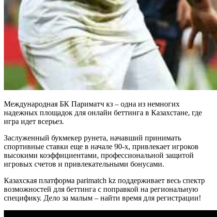
Международная БК Париматч кз – одна из немногих
надежных площадок для онлайн беттинга в Казахстане, где
игра идет всерьез.
Заслуженный букмекер рунета, начавший принимать
спортивные ставки еще в начале 90-х, привлекает игроков
высокими коэффициентами, профессиональной защитой
игровых счетов и привлекательными бонусами.
Казахская платформа parimatch kz поддерживает весь спектр
возможностей для беттинга с поправкой на региональную
специфику. Дело за малым – найти время для регистрации!