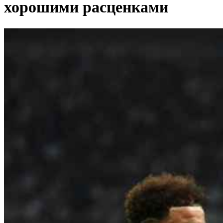
хорошими расценками