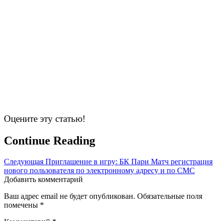
Оцените эту статью!
Continue Reading
Следующая
Приглашение в игру: БК Пари Матч регистрация
нового пользователя по электронному адресу и по СМС
Добавить комментарий
Ваш адрес email не будет опубликован.
Обязательные поля
помечены
*