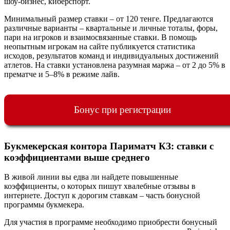
шоу-бизнес, киберспорт.
Минимальный размер ставки – от 120 тенге. Предлагаются
различные варианты – квартальные и личные тоталы, форы,
пари на игроков и взаимосвязанные ставки. В помощь
неопытным игрокам на сайте публикуется статистика
исходов, результатов команд и индивидуальных достижений
атлетов. На ставки установлена разумная маржа – от 2 до 5% в
прематче и 5–8% в режиме лайв.
Бонус при регистрации
Букмекерская контора Париматч КЗ: ставки с
коэффициентами выше среднего
В живой линии вы едва ли найдете повышенные
коэффициенты, о которых пишут хвалебные отзывы в
интернете. Доступ к дорогим ставкам – часть бонусной
программы букмекера.
Для участия в программе необходимо приобрести бонусный