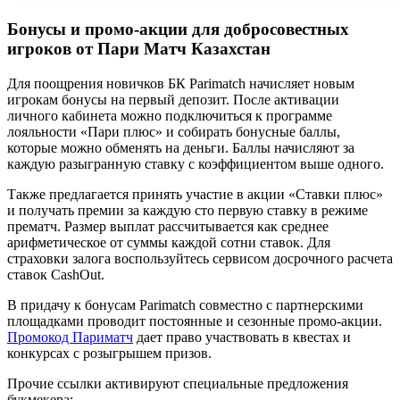
Бонусы и промо-акции для добросовестных
игроков от Пари Матч Казахстан
Для поощрения новичков БК Parimatch начисляет новым
игрокам бонусы на первый депозит. После активации
личного кабинета можно подключиться к программе
лояльности «Пари плюс» и собирать бонусные баллы,
которые можно обменять на деньги. Баллы начисляют за
каждую разыгранную ставку с коэффициентом выше одного.
Также предлагается принять участие в акции «Ставки плюс»
и получать премии за каждую сто первую ставку в режиме
прематч. Размер выплат рассчитывается как среднее
арифметическое от суммы каждой сотни ставок. Для
страховки залога воспользуйтесь сервисом досрочного расчета
ставок CashOut.
В придачу к бонусам Parimatch совместно с партнерскими
площадками проводит постоянные и сезонные промо-акции.
Промокод Париматч
дает право участвовать в квестах и
конкурсах с розыгрышем призов.
Прочие ссылки активируют специальные предложения
букмекера: