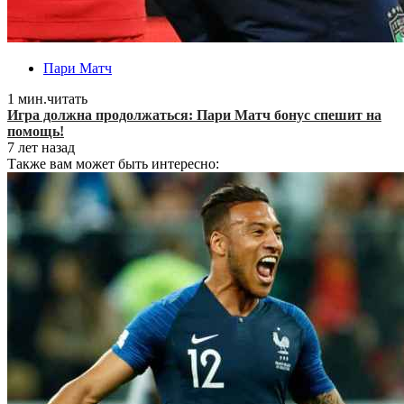
Пари Матч
1 мин.читать
Игра должна продолжаться: Пари Матч бонус спешит на
помощь!
7 лет назад
Также вам может быть интересно: