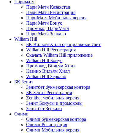
Париматч
Пари Матч Казахстан
Пари Матч Регистрация
ПариМатч Мобильная версия
Пари Матч Бонус
Промокод ПариМатч
Пари Матч Зеркало
William Hill
БК Вильям Хилл официальный сайт
William Hill Регистрация
Скачать William Hill приложение
William Hill Бонус
Промокод Вильям Хилл
Казино Вильям Хилл
William Hill Зеркало
БК Зенит
Зенитбет букмекерская контора
БК Зенит Регистрация
Zenitbet мобильная версия
Зенит Бонусы и промокоды
Зенитбет Зеркало
Олимп
Олимп букмекерская контора
Олимп Регистрация
Олимп Мобильная версия