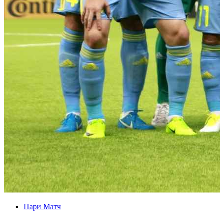
Пари Матч