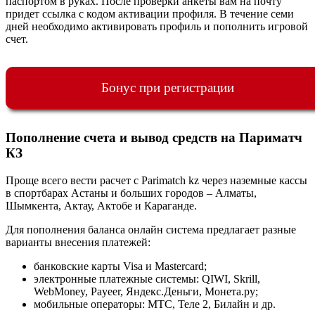
паспортом в руках. После проверки анкеты вам на почту
придет ссылка с кодом активации профиля. В течение семи
дней необходимо активировать профиль и пополнить игровой
счет.
Бонус при регистрации
Пополнение счета и вывод средств на Париматч
КЗ
Проще всего вести расчет с Parimatch kz через наземные кассы
в спортбарах Астаны и больших городов – Алматы,
Шымкента, Актау, Актобе и Караганде.
Для пополнения баланса онлайн система предлагает разные
варианты внесения платежей:
банковские карты Visa и Mastercard;
электронные платежные системы: QIWI, Skrill,
WebMoney, Payeer, Яндекс.Деньги, Монета.ру;
мобильные операторы: МТС, Теле 2, Билайн и др.